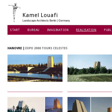
Kamel Louafi
Landscape Architects Berlin | Germany
START
BUREAU
IMAGINATION
REALISATION
PUBL
PROTECTION DES DONNÉES
HANOVRE
|
EXPO 2000 TOURS CELESTES