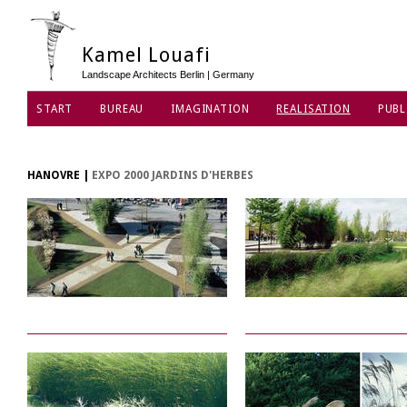
Kamel Louafi
Landscape Architects Berlin | Germany
START
BUREAU
IMAGINATION
REALISATION
PUBL
PROTECTION DES DONNÉES
HANOVRE
|
EXPO 2000 JARDINS D'HERBES