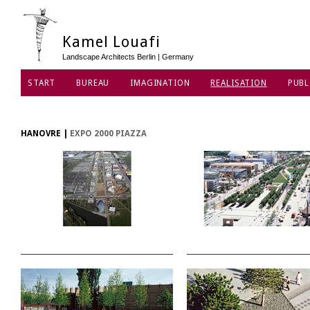
Kamel Louafi
Landscape Architects Berlin | Germany
START
BUREAU
IMAGINATION
REALISATION
PUBL
PROTECTION DES DONNÉES
HANOVRE
|
EXPO 2000 PIAZZA