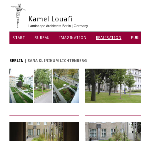
Kamel Louafi
Landscape Architects Berlin | Germany
START
BUREAU
IMAGINATION
REALISATION
PUBL
BERLIN
|
SANA KLINIKUM LICHTENBERG