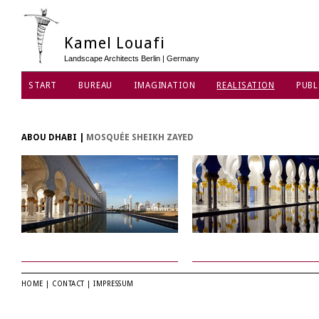
Kamel Louafi
Landscape Architects Berlin | Germany
START
BUREAU
IMAGINATION
REALISATION
PUBL
PROTECTION DES DONNÉES
ABOU DHABI
|
MOSQUÉE SHEIKH ZAYED
HOME
|
CONTACT
|
IMPRESSUM