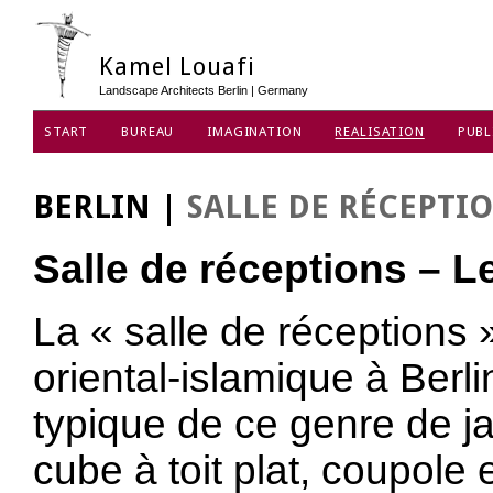
Kamel Louafi
Landscape Architects Berlin | Germany
START
BUREAU
IMAGINATION
REALISATION
PUBL
PROTECTION DES DONNÉES
BERLIN
|
SALLE DE RÉCEPTI
Salle de réceptions – Le
La « salle de réceptions »
oriental-islamique à Berlin,
typique de ce genre de j
cube à toit plat, coupole e