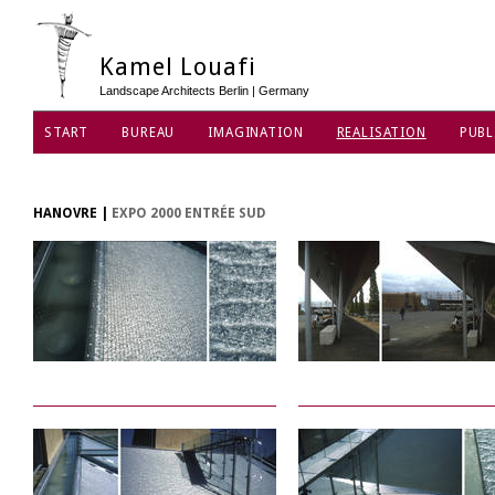
Kamel Louafi
Landscape Architects Berlin | Germany
START
BUREAU
IMAGINATION
REALISATION
PUBL
HANOVRE
|
EXPO 2000 ENTRÉE SUD