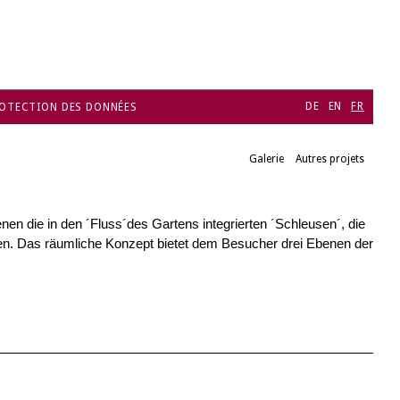
DE
EN
FR
OTECTION DES DONNÉES
Galerie
Autres projets
 die in den ´Fluss´des Gartens integrierten ´Schleusen´, die
nen. Das räumliche Konzept bietet dem Besucher drei Ebenen der