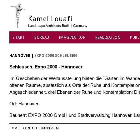
Kamel Louafi
Landscape Architects Berlin | Germany
START
BUREAU
IMAGINATION
REALISATION
PUBL
HANNOVER
|
EXPO 2000 SCHLEUSEN
Schleusen, Expo 2000 - Hannover
Im Geschehen der Weltausstellung bieten die ´Gärten im Wandel
offenen Räume, zusätzlich als Orte der Ruhe und Kontemplation
Abgeschiedenheit, drei Ebenen der Ruhe und Kontemplation: Di
Ort: Hannover
Bauherr: EXPO 2000 GmbH und Stadtverwaltung Hannover, La
HOME
|
CONTACT
|
IMPRESSUM