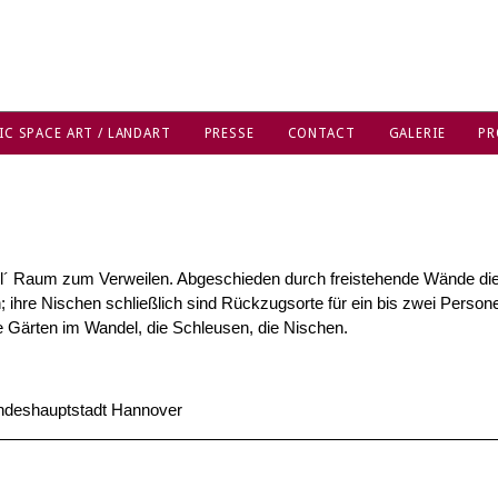
IC SPACE ART / LANDART
PRESSE
CONTACT
GALERIE
PR
´ Raum zum Verweilen. Abgeschieden durch freistehende Wände dienen
; ihre Nischen schließlich sind Rückzugsorte für ein bis zwei Perso
e Gärten im Wandel, die Schleusen, die Nischen.
ndeshauptstadt Hannover