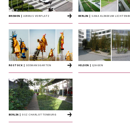
BREMEN
|
AIRBUS VORPLATZ
BERLIN
|
SANA KLINIKUM LICHTENB
ROSTOCK
|
SEEMANSGARTEN
HILDEN
|
QIAGEN
BERLIN
|
OSZ CHARLOTTENBURG