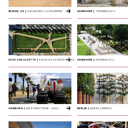
BISKRA, DZ
|
AQUAPARK 'LA PALMERIE'
HANNOVER
|
TRAMMPLATZ
ESCH SUR ALZETTE
|
PLACE DE LA RÉSISTANCE
HANNOVER
|
OPERNPLATZ
HAMBURG
|
WÜSTENSTROM - (IGS)
BERLIN
|
AEDES CAMPUS