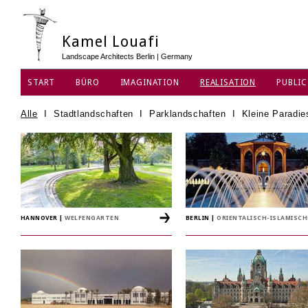
Kamel Louafi
Landscape Architects Berlin | Germany
START
BÜRO
IMAGINATION
REALISATION
PUBLIC
DATENSCHUTZ
Alle
I
Stadtlandschaften
I
Parklandschaften
I
Kleine Paradie
HANNOVER
|
WELFENGARTEN
BERLIN
|
ORIENTALISCH-ISLAMISC