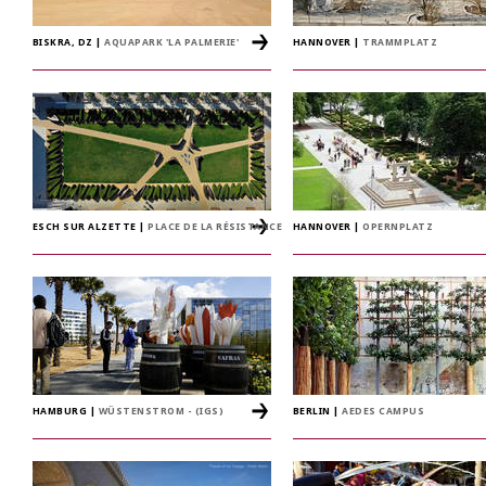
BISKRA, DZ
|
AQUAPARK 'LA PALMERIE'
HANNOVER
|
TRAMMPLATZ
ESCH SUR ALZETTE
|
PLACE DE LA RÉSISTANCE
HANNOVER
|
OPERNPLATZ
HAMBURG
|
WÜSTENSTROM - (IGS)
BERLIN
|
AEDES CAMPUS