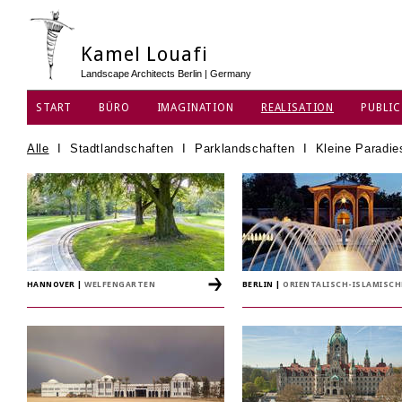
Kamel Louafi
Landscape Architects Berlin | Germany
START
BÜRO
IMAGINATION
REALISATION
PUBLIC
DATENSCHUTZ
Alle
I
Stadtlandschaften
I
Parklandschaften
I
Kleine Paradie
HANNOVER
|
WELFENGARTEN
BERLIN
|
ORIENTALISCH-ISLAMISC