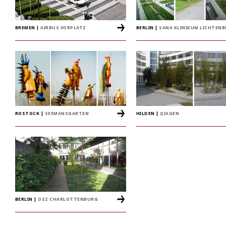
BREMEN
|
AIRBUS VORPLATZ
BERLIN
|
SANA KLINIKUM LICHTENB
ROSTOCK
|
SEEMANSGARTEN
HILDEN
|
QIAGEN
BERLIN
|
OSZ CHARLOTTENBURG