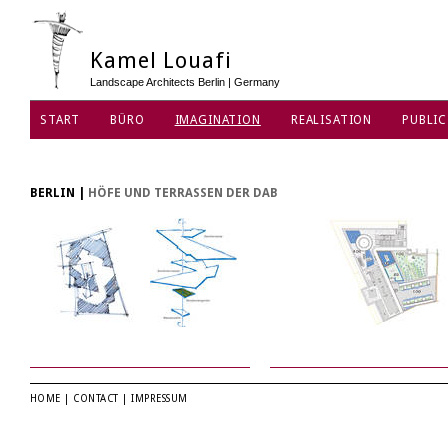
Kamel Louafi
Landscape Architects Berlin | Germany
START
BÜRO
IMAGINATION
REALISATION
PUBLIC
DATENSCHUTZ
BERLIN
|
HÖFE UND TERRASSEN DER DAB
HOME
|
CONTACT
|
IMPRESSUM