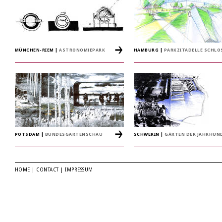
MÜNCHEN-RIEM
|
ASTRONOMIEPARK
HAMBURG
|
PARKZITADELLE SCHLO
POTSDAM
|
BUNDESGARTENSCHAU
SCHWERIN
|
GÄRTEN DER JAHRHUN
HOME
|
CONTACT
|
IMPRESSUM