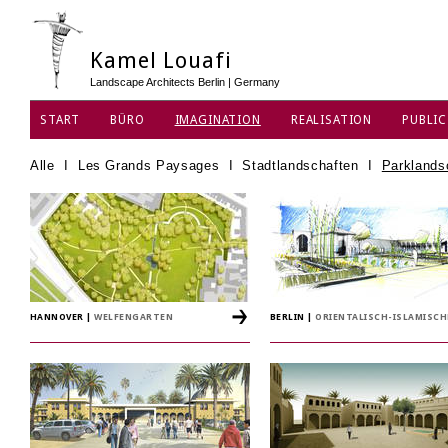
Kamel Louafi
Landscape Architects Berlin | Germany
START
BÜRO
IMAGINATION
REALISATION
PUBLIC
DATENSCHUTZ
Alle
I
Les Grands Paysages
I
Stadtlandschaften
I
Parklands
HANNOVER
|
WELFENGARTEN
BERLIN
|
ORIENTALISCH-ISLAMISC