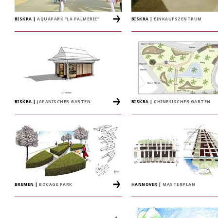
BISKRA
|
AQUAPARK "LA PALMERIE"
BISKRA
|
EINKAUFSZENTRUM
BISKRA
|
JAPANISCHER GARTEN
BISKRA
|
CHINESISCHER GARTEN
BREMEN
|
BOCAGE PARK
HANNOVER
|
MASTERPLAN