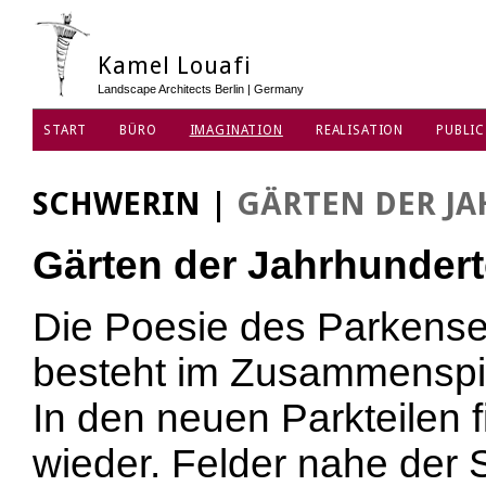
Kamel Louafi
Landscape Architects Berlin | Germany
START
BÜRO
IMAGINATION
REALISATION
PUBLIC
DATENSCHUTZ
SCHWERIN
|
GÄRTEN DER J
Gärten der Jahrhundert
Die Poesie des Parkens
besteht im Zusammenspie
In den neuen Parkteilen f
wieder. Felder nahe der 