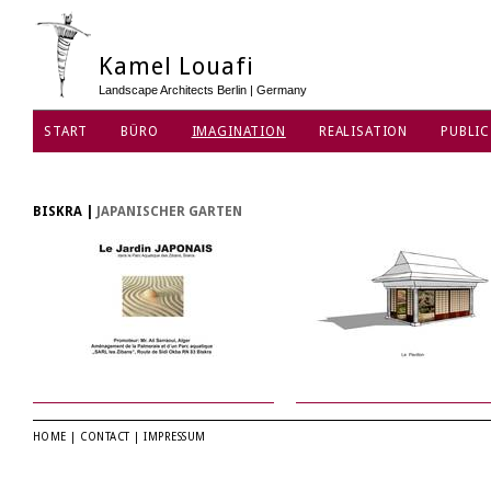
Kamel Louafi
Landscape Architects Berlin | Germany
START
BÜRO
IMAGINATION
REALISATION
PUBLIC
DATENSCHUTZ
BISKRA
|
JAPANISCHER GARTEN
HOME
|
CONTACT
|
IMPRESSUM