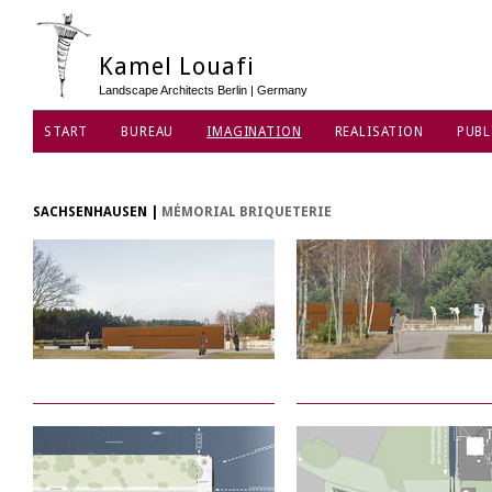
Kamel Louafi
Landscape Architects Berlin | Germany
START
BUREAU
IMAGINATION
REALISATION
PUBL
SACHSENHAUSEN
|
MÉMORIAL BRIQUETERIE