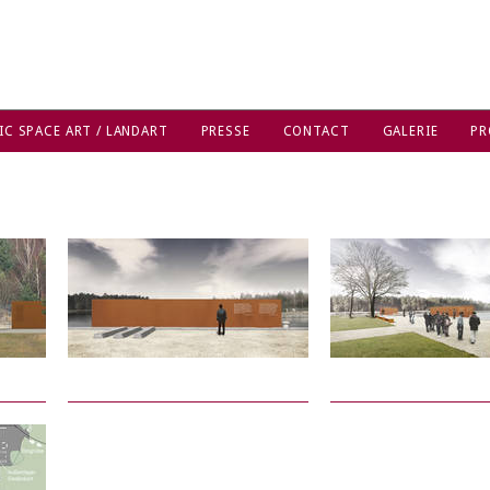
IC SPACE ART / LANDART
PRESSE
CONTACT
GALERIE
PR