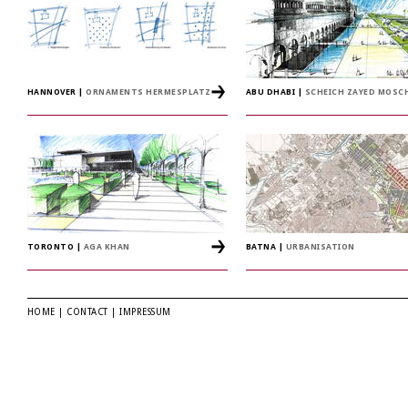
HANNOVER
|
ORNAMENTS HERMESPLATZ
ABU DHABI
|
SCHEICH ZAYED MOSC
TORONTO
|
AGA KHAN
BATNA
|
URBANISATION
HOME
|
CONTACT
|
IMPRESSUM