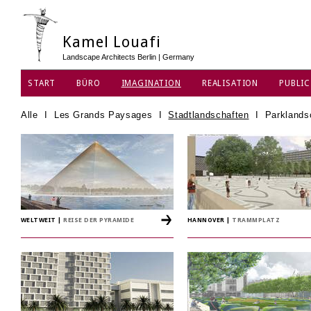
Kamel Louafi
Landscape Architects Berlin | Germany
START
BÜRO
IMAGINATION
REALISATION
PUBLIC
DATENSCHUTZ
Alle
I
Les Grands Paysages
I
Stadtlandschaften
I
Parklands
WELTWEIT
|
REISE DER PYRAMIDE
HANNOVER
|
TRAMMPLATZ