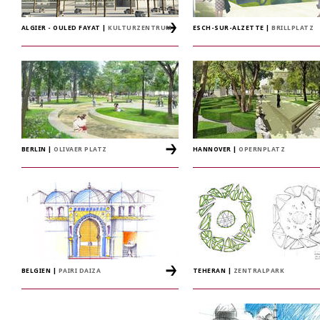
ALGIER - OULED FAYAT
|
KULTURZENTRUM
ESCH-SUR-ALZETTE
|
BRILLPLATZ
BERLIN
|
OLIVAER PLATZ
HANNOVER
|
OPERNPLATZ
BELGIEN
|
PAIRI DAIZA
TEHERAN
|
ZENTRALPARK