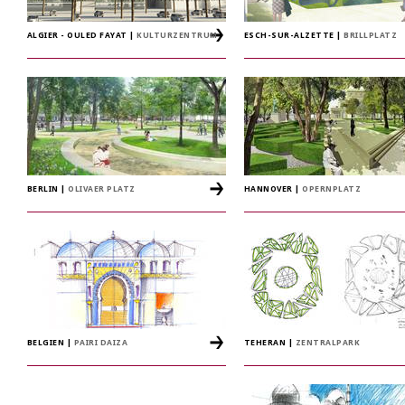
ALGIER - OULED FAYAT
|
KULTURZENTRUM
ESCH-SUR-ALZETTE
|
BRILLPLATZ
BERLIN
|
OLIVAER PLATZ
HANNOVER
|
OPERNPLATZ
BELGIEN
|
PAIRI DAIZA
TEHERAN
|
ZENTRALPARK