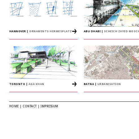
HANNOVER
|
ORNAMENTS HERMESPLATZ
ABU DHABI
|
SCHEICH ZAYED MOSC
TORONTO
|
AGA KHAN
BATNA
|
URBANISATION
HOME
|
CONTACT
|
IMPRESSUM