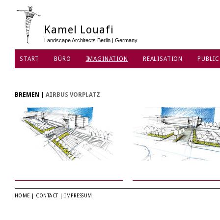
Kamel Louafi
Landscape Architects Berlin | Germany
START
BÜRO
IMAGINATION
REALISATION
PUBLIC
DATENSCHUTZ
BREMEN
|
AIRBUS VORPLATZ
HOME
|
CONTACT
|
IMPRESSUM