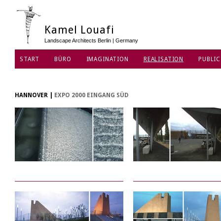
Kamel Louafi
Landscape Architects Berlin | Germany
START
BÜRO
IMAGINATION
REALISATION
PUBLIC
DATENSCHUTZ
HANNOVER
|
EXPO 2000 EINGANG SÜD