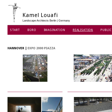
Kamel Louafi
Landscape Architects Berlin | Germany
START
BÜRO
IMAGINATION
REALISATION
PUBLIC
HANNOVER
|
EXPO 2000 PIAZZA