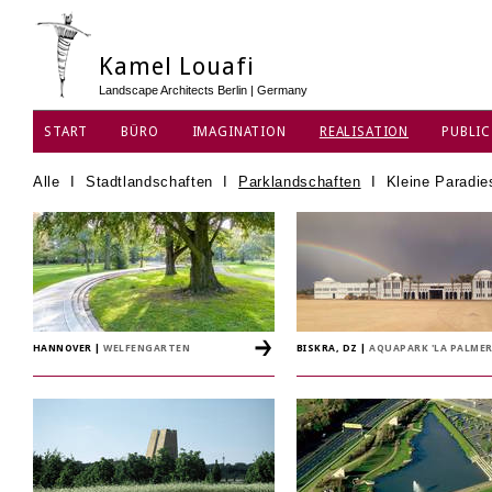
Kamel Louafi
Landscape Architects Berlin | Germany
START
BÜRO
IMAGINATION
REALISATION
PUBLIC
DATENSCHUTZ
Alle
I
Stadtlandschaften
I
Parklandschaften
I
Kleine Paradie
HANNOVER
|
WELFENGARTEN
BISKRA, DZ
|
AQUAPARK 'LA PALMER