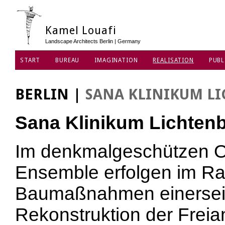
Kamel Louafi
Landscape Architects Berlin | Germany
START
BUREAU
IMAGINATION
REALISATION
PUBL
PROTECTION DES DONNÉES
BERLIN
|
SANA KLINIKUM L
Sana Klinikum Lichten
Im denkmalgeschützen Os
Ensemble erfolgen im R
Baumaßnahmen einerseits
Rekonstruktion der Frei